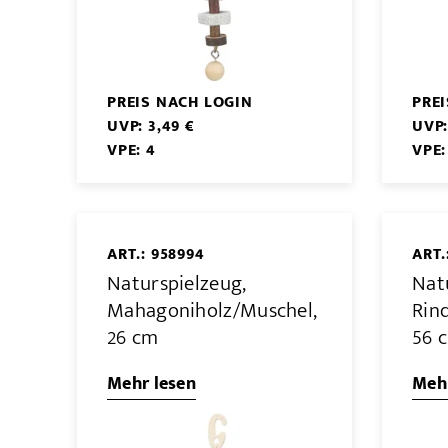
PREIS NACH LOGIN
PRE
UVP: 3,49 €
UVP:
VPE: 4
VPE:
ART.: 958994
ART.
Naturspielzeug,
Nat
Mahagoniholz/Muschel,
Rin
26 cm
56 
Mehr lesen
Mehr