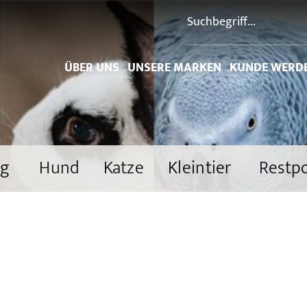
ÜBER UNS
UNSERE MARKEN
KUNDE WERD
ng
Hund
Katze
Kleintier
Restp