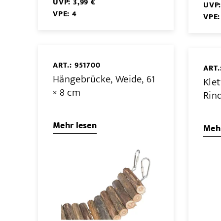
UVP: 3,99 €
UVP:
VPE: 4
VPE:
ART.: 951700
ART.
Hängebrücke, Weide, 61
Klet
× 8 cm
Rin
Mehr lesen
Mehr