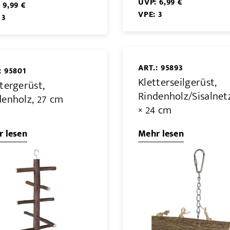
UVP: 6,99 €
 9,99 €
VPE: 3
 3
ART.: 95893
: 95801
Kletterseilgerüst,
tergerüst,
Rindenholz/Sisalnetz
denholz, 27 cm
× 24 cm
 lesen
Mehr lesen