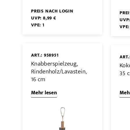
PREIS NACH LOGIN
PRE
UVP: 8,99 €
UVP:
VPE: 1
VPE:
ART.: 958951
ART.
Knabberspielzeug,
Koko
Rindenholz/Lavastein,
35 
16 cm
Mehr lesen
Mehr