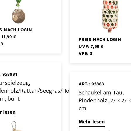
IS NACH LOGIN
 11,99 €
PREIS NACH LOGIN
 3
UVP: 7,99 €
VPE: 3
: 958981
urspielzeug,
ART.: 95883
denholz/Rattan/Seegras/Holz,
Schaukel am Tau,
cm, bunt
Rindenholz, 27 × 27 ×
cm
 lesen
Mehr lesen