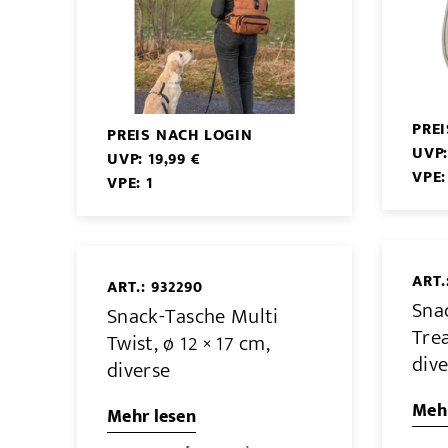
PRE
PREIS NACH LOGIN
UVP:
UVP: 19,99 €
VPE:
VPE: 1
ART.
ART.: 932290
Sna
Snack-Tasche Multi
Trea
Twist, ø 12 × 17 cm,
div
diverse
Mehr
Mehr lesen