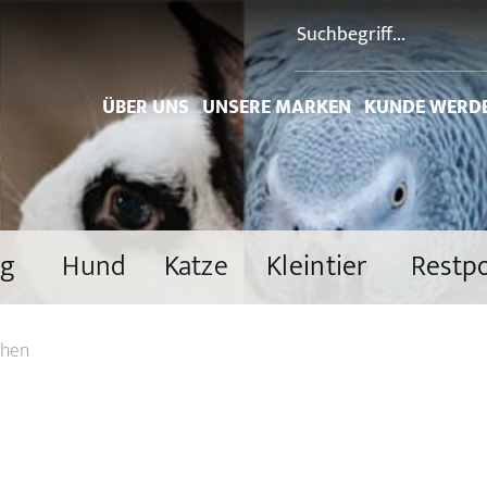
ÜBER UNS
UNSERE MARKEN
KUNDE WERD
ng
Hund
Katze
Kleintier
Restp
chen