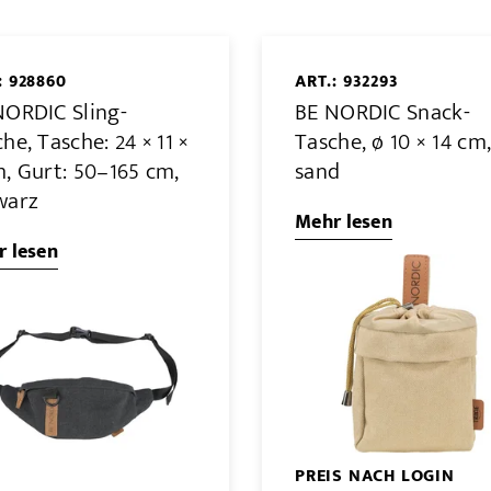
: 928860
ART.: 932293
NORDIC Sling-
BE NORDIC Snack-
he, Tasche: 24 × 11 ×
Tasche, ø 10 × 14 cm
m, Gurt: 50–165 cm,
sand
warz
Mehr lesen
 lesen
PREIS NACH LOGIN