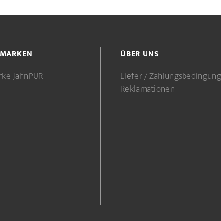
 MARKEN
ÜBER UNS
rke JahnPUR
Liefer-/ Zahlungsbedingun
Reklamationen