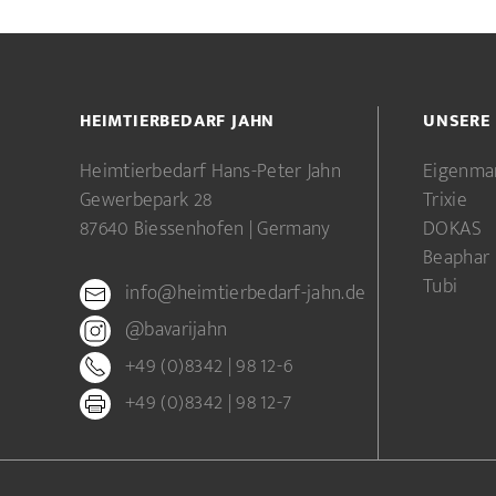
HEIMTIERBEDARF JAHN
UNSERE
Heimtierbedarf Hans-Peter Jahn
Eigenma
Gewerbepark 28
Trixie
87640 Biessenhofen | Germany
DOKAS
Beaphar
Tubi
info@heimtierbedarf-jahn.de
@bavarijahn
+49 (0)8342 | 98 12-6
+49 (0)8342 | 98 12-7