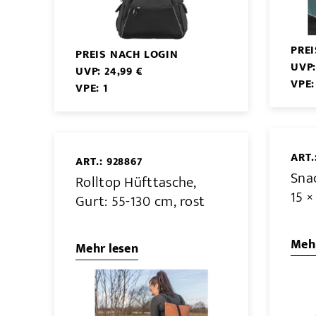
PRE
PREIS NACH LOGIN
UVP:
UVP: 24,99 €
VPE:
VPE: 1
ART.
ART.: 928867
Snac
Rolltop Hüfttasche,
15 ×
Gurt: 55-130 cm, rost
Mehr
Mehr lesen