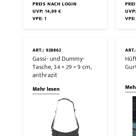
PREIS NACH LOGIN
PRE
UVP: 14,99 €
UVP:
VPE: 1
VPE:
ART.: 928862
ART.
Gassi- und Dummy-
Hüf
Tasche, 34 × 29 × 9 cm,
Gur
anthrazit
Mehr
Mehr lesen