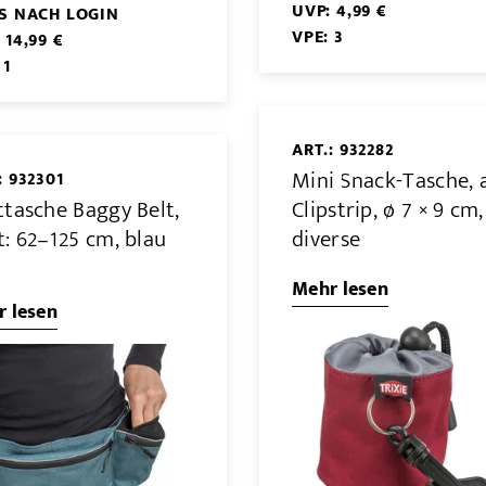
UVP: 4,99 €
IS NACH LOGIN
VPE: 3
 14,99 €
 1
ART.: 932282
Mini Snack-Tasche,
: 932301
ttasche Baggy Belt,
Clipstrip, ø 7 × 9 cm,
t: 62–125 cm, blau
diverse
Mehr lesen
 lesen