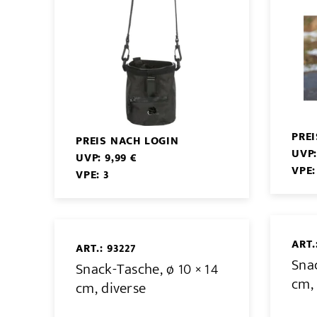
PRE
PREIS NACH LOGIN
UVP:
UVP: 9,99 €
VPE:
VPE: 3
ART.
ART.: 93227
Snac
Snack-Tasche, ø 10 × 14
cm,
cm, diverse