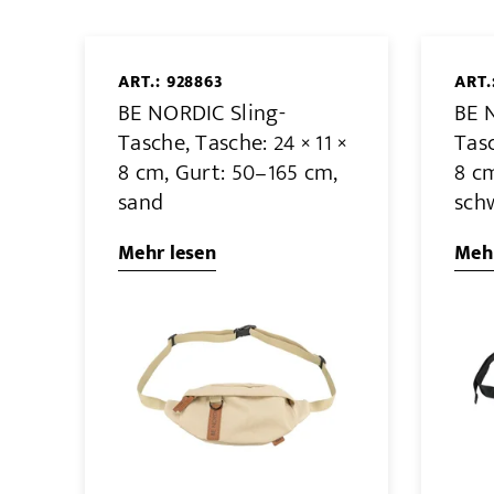
ART.: 928863
ART.
BE NORDIC Sling-
BE 
Tasche, Tasche: 24 × 11 ×
Tasc
8 cm, Gurt: 50–165 cm,
8 c
sand
sch
Mehr lesen
Mehr