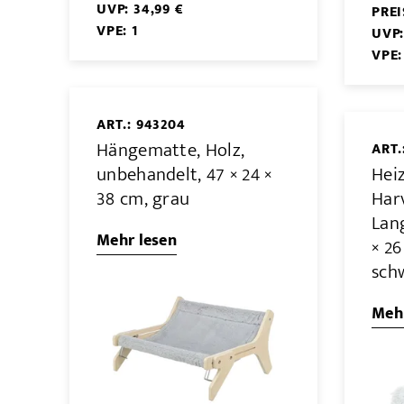
UVP: 34,99 €
PRE
VPE: 1
UVP:
VPE:
ART.: 943204
Hängematte, Holz,
ART.
unbehandelt, 47 × 24 ×
Hei
38 cm, grau
Har
Lang
Mehr lesen
× 26
sch
Mehr