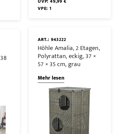
UVP: 49,99 €
VPE: 1
ART.: 943222
Höhle Amalia, 2 Etagen,
Polyrattan, eckig, 37 ×
 38
57 × 35 cm, grau
Mehr lesen