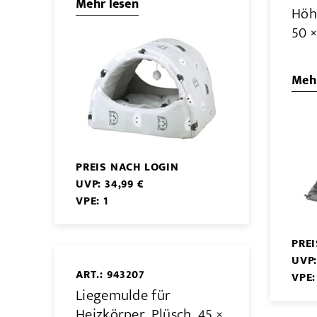
Mehr lesen
Höh
50 ×
Mehr
PREIS NACH LOGIN
UVP: 34,99 €
VPE: 1
PRE
UVP:
ART.: 943207
VPE:
Liegemulde für
Heizkörper, Plüsch, 45 ×