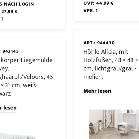
UVP: 44,99 €
IS NACH LOGIN
VPE: 1
 27,99 €
 1
ART.: 944430
Höhle Alicia, mit
: 943145
zkörper-Liegemulde
Holzfüßen, 48 × 48 ×
vey,
cm, lichtgrau/grau-
haarpl./Velours, 45
meliert
 × 31 cm, weiß-
Mehr lesen
warz
 lesen