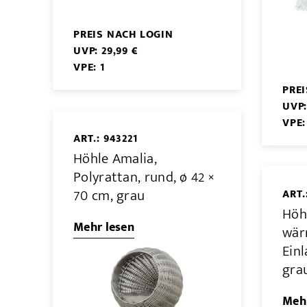
PREIS NACH LOGIN
UVP: 29,99 €
VPE: 1
PRE
UVP:
VPE:
ART.: 943221
Höhle Amalia,
Polyrattan, rund, ø 42 ×
70 cm, grau
ART.
Höh
Mehr lesen
wär
Einl
gra
Mehr