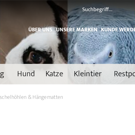
ÜBER UNS
UNSERE MARKEN
KUNDE WERD
ng
Hund
Katze
Kleintier
Restp
schelhöhlen & Hängematten