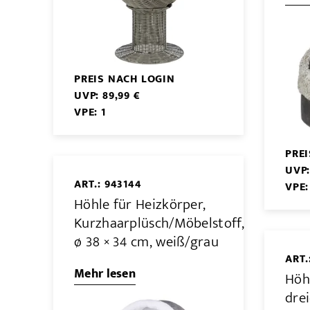
PREIS NACH LOGIN
UVP: 89,99 €
VPE: 1
PRE
UVP:
ART.: 943144
VPE:
Höhle für Heizkörper,
Kurzhaarplüsch/Möbelstoff,
ø 38 × 34 cm, weiß/grau
ART.
Mehr lesen
Höhl
drei