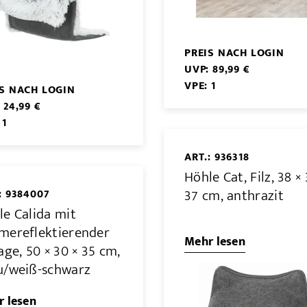
PREIS NACH LOGIN
UVP: 89,99 €
VPE: 1
IS NACH LOGIN
 24,99 €
 1
ART.: 936318
Höhle Cat, Filz, 38 × 
37 cm, anthrazit
: 9384007
le Calida mit
mereflektierender
Mehr lesen
age, 50 × 30 × 35 cm,
u/weiß-schwarz
 lesen