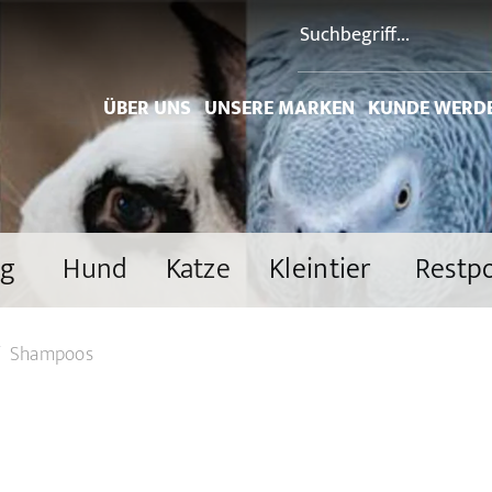
ÜBER UNS
UNSERE MARKEN
KUNDE WERD
ng
Hund
Katze
Kleintier
Restp
Shampoos