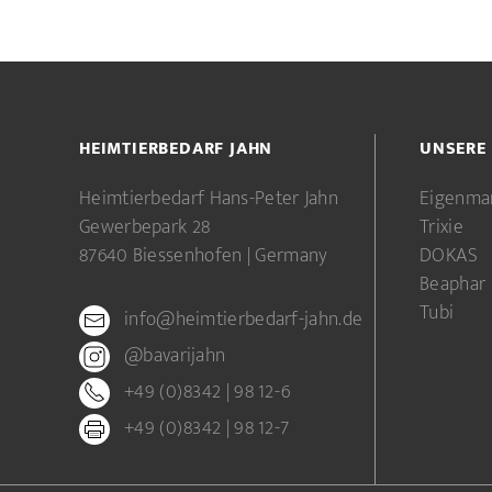
HEIMTIERBEDARF JAHN
UNSERE
Heimtierbedarf Hans-Peter Jahn
Eigenma
Gewerbepark 28
Trixie
87640 Biessenhofen | Germany
DOKAS
Beaphar
Tubi
info@heimtierbedarf-jahn.de
@bavarijahn
+49 (0)8342 | 98 12-6
+49 (0)8342 | 98 12-7