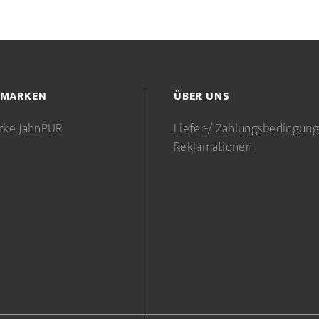
 MARKEN
ÜBER UNS
rke JahnPUR
Liefer-/ Zahlungsbedingun
Reklamationen