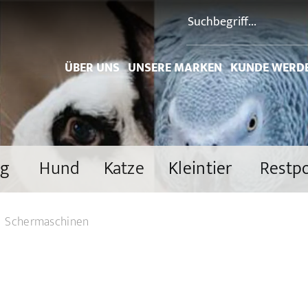
ÜBER UNS
UNSERE MARKEN
KUNDE WERD
ng
Hund
Katze
Kleintier
Restp
Schermaschinen