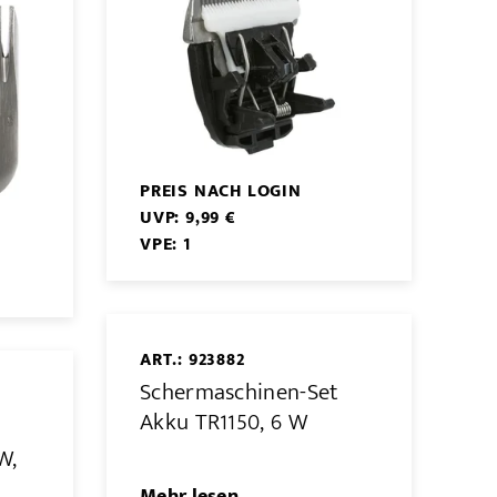
PREIS NACH LOGIN
UVP: 9,99 €
VPE: 1
ART.: 923882
Schermaschinen-Set
Akku TR1150, 6 W
t
W,
Mehr lesen