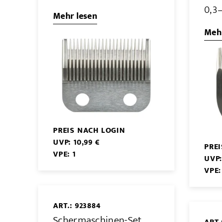
0,3
Mehr lesen
Mehr
PREIS NACH LOGIN
UVP: 10,99 €
PRE
VPE: 1
UVP:
VPE:
ART.: 923884
Schermaschinen-Set