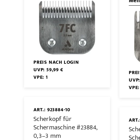
Mehr
PREIS NACH LOGIN
UVP: 59,99 €
PRE
VPE: 1
UVP:
VPE:
ART.: 923884-10
Scherkopf für
ART.
Schermaschine #23884,
Sch
0,3–3 mm
Sch