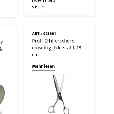
UVP: 13,99 €
VPE: 1
ART.: 923691
Profi-Effilierschere,
er
einseitig, Edelstahl, 18
&
cm
Mehr lesen