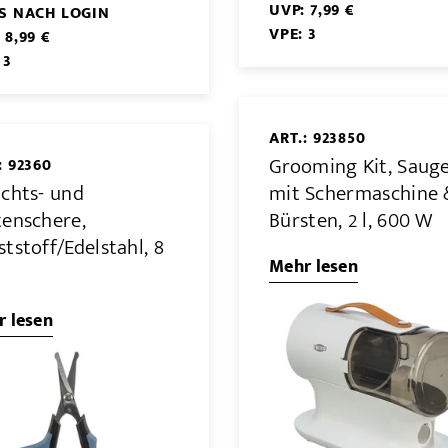
UVP: 7,99 €
IS NACH LOGIN
VPE: 3
 8,99 €
 3
ART.: 923850
Grooming Kit, Saug
: 92360
ichts- und
mit Schermaschine 
tenschere,
Bürsten, 2 l, 600 W
tstoff/Edelstahl, 8
Mehr lesen
 lesen