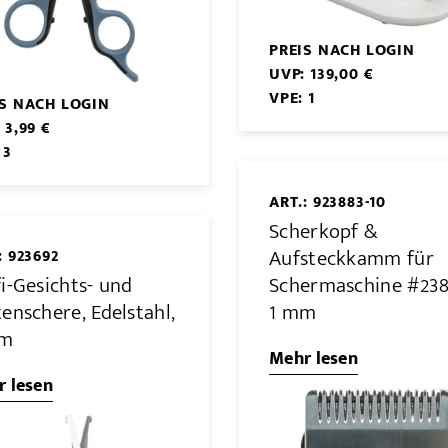
PREIS NACH LOGIN
UVP: 139,00 €
VPE: 1
IS NACH LOGIN
 3,99 €
 3
ART.: 923883-10
Scherkopf &
Aufsteckkamm für
: 923692
i-Gesichts- und
Schermaschine #238
enschere, Edelstahl,
1 mm
cm
Mehr lesen
 lesen