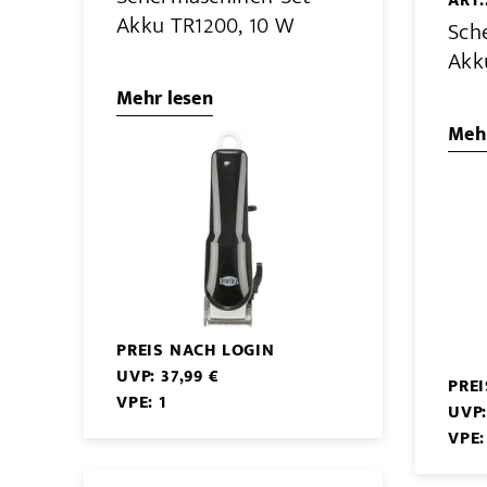
ART.
Akku TR1200, 10 W
Sch
Akk
Mehr lesen
Mehr
PREIS NACH LOGIN
UVP: 37,99 €
PRE
VPE: 1
UVP:
VPE: