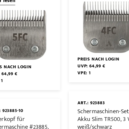
 lesen
PREIS NACH LOGIN
UVP: 64,99 €
IS NACH LOGIN
VPE: 1
 64,99 €
 1
ART.: 923883
Schermaschinen-Se
: 923885-10
erkopf für
Akku Slim TR500, 3 
ermaschine #23885,
weiß/schwarz