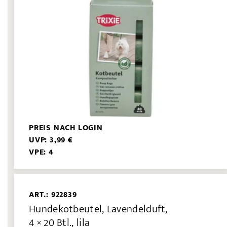
PREIS NACH LOGIN
UVP: 3,99 €
VPE: 4
ART.: 922839
Hundekotbeutel, Lavendelduft,
4 × 20 Btl., lila