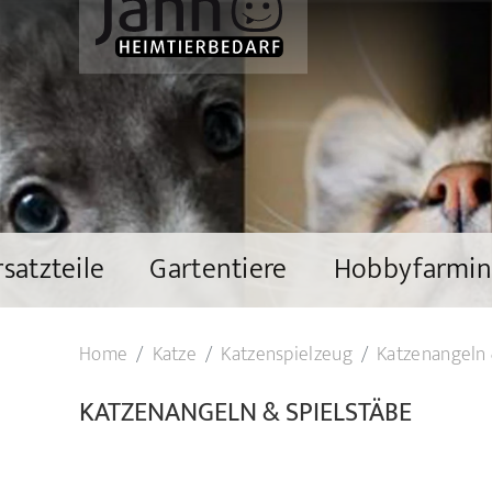
rsatzteile
Gartentiere
Hobbyfarmi
Home
Katze
Katzenspielzeug
Katzenangeln 
KATZENANGELN & SPIELSTÄBE