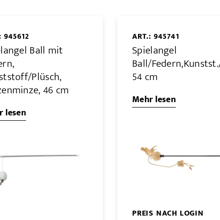
: 945612
ART.: 945741
langel Ball mit
Spielangel
.,
ern,
Ball/Federn,Kunstst
tstoff/Plüsch,
54 cm
zenminze, 46 cm
Mehr lesen
 lesen
PREIS NACH LOGIN