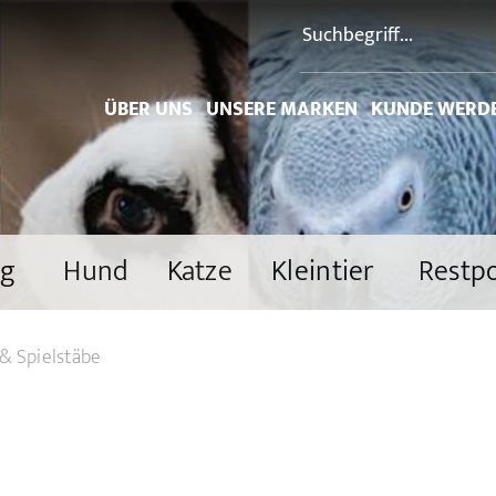
ÜBER UNS
UNSERE MARKEN
KUNDE WERD
ng
Hund
Katze
Kleintier
Restp
& Spielstäbe