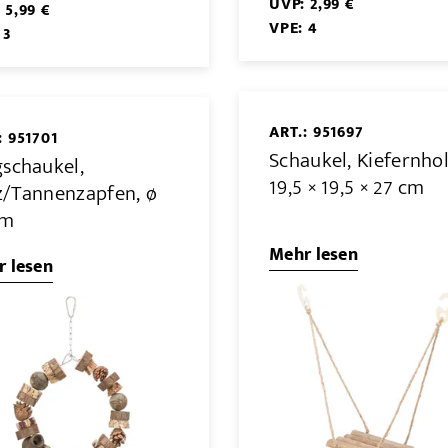
UVP: 2,99 €
 5,99 €
VPE: 4
 3
ART.: 951697
: 951701
Schaukel, Kiefernhol
gschaukel,
19,5 × 19,5 × 27 cm
z/Tannenzapfen, ø
cm
Mehr lesen
 lesen