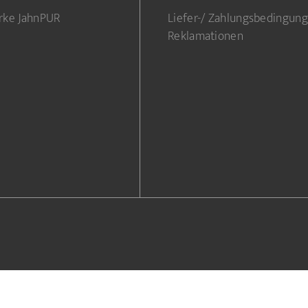
rke JahnPUR
Liefer-/ Zahlungsbedingun
Reklamationen