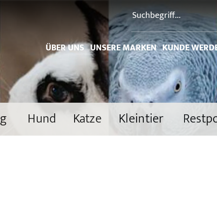
ÜBER UNS
UNSERE MARKEN
KUNDE WERD
ng
Hund
Katze
Kleintier
Restp