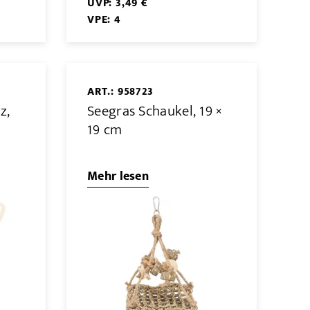
UVP: 3,49 €
VPE: 4
ART.: 958723
z,
Seegras Schaukel, 19 ×
19 cm
Mehr lesen