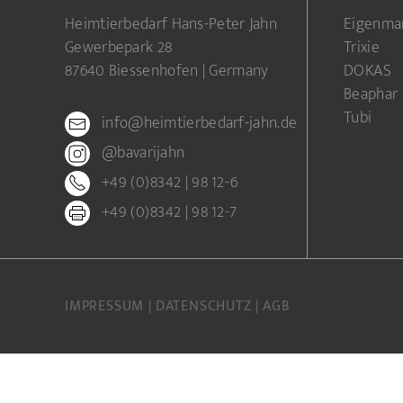
Heimtierbedarf Hans-Peter Jahn
Eigenma
Gewerbepark 28
Trixie
87640 Biessenhofen | Germany
DOKAS
Beaphar
Tubi
info@heimtierbedarf-jahn.de
@bavarijahn
+49 (0)8342 | 98 12-6
+49 (0)8342 | 98 12-7
IMPRESSUM
DATENSCHUTZ
AGB