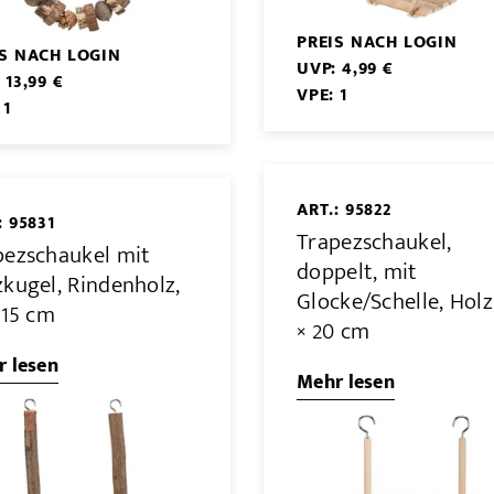
PREIS NACH LOGIN
IS NACH LOGIN
UVP: 4,99 €
 13,99 €
VPE: 1
 1
ART.: 95822
: 95831
Trapezschaukel,
pezschaukel mit
doppelt, mit
zkugel, Rindenholz,
Glocke/Schelle, Holz
 15 cm
× 20 cm
 lesen
Mehr lesen