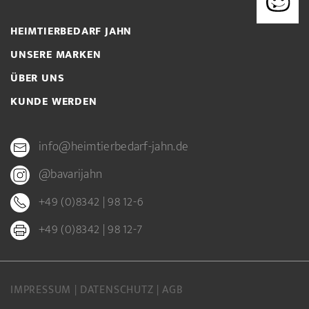
HEIMTIERBEDARF JAHN
UNSERE MARKEN
ÜBER UNS
KUNDE WERDEN
info@heimtierbedarf-jahn.de
@bavarijahn
+49 (0)8342 | 98 12-6
+49 (0)8342 | 98 12-7
IMPRESSUM
DATENSCHUTZ
AGB