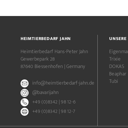
HEIMTIERBEDARF JAHN
UNSERE
Heimtierbedarf Hans-Peter Jahn
Eigenma
Gewerbepark 28
Trixie
87640 Biessenhofen | Germany
DOKAS
Beaphar
Tubi
info@heimtierbedarf-jahn.de
@bavarijahn
+49 (0)8342 | 98 12-6
+49 (0)8342 | 98 12-7