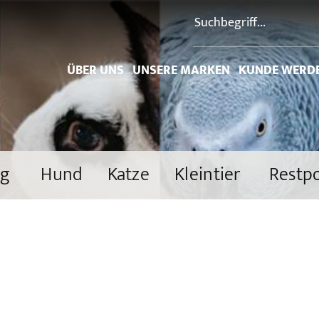
ÜBER UNS
UNSERE MARKEN
KUNDE WERD
ng
Hund
Katze
Kleintier
Restp