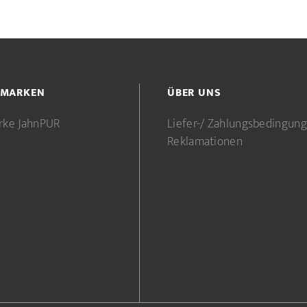
 MARKEN
ÜBER UNS
rke JahnPUR
Liefer-/ Zahlungsbedingun
Reklamationen