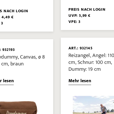
PREIS NACH LOGIN
IS NACH LOGIN
UVP: 5,99 €
 4,49 €
VPE: 3
 3
ART.: 932145
: 932193
Reizangel, Angel: 11
ydummy, Canvas, ø 8
cm, Schnur: 100 cm,
0 cm, braun
Dummy: 19 cm
r lesen
Mehr lesen