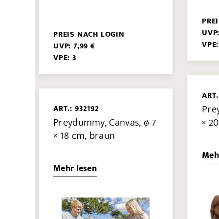
PRE
UVP:
PREIS NACH LOGIN
VPE:
UVP: 7,99 €
VPE: 3
ART.
Pre
ART.: 932192
Preydummy, Canvas, ø 7
× 2
× 18 cm, braun
Meh
Mehr lesen