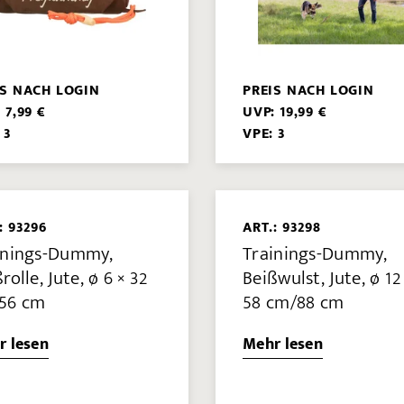
IS NACH LOGIN
PREIS NACH LOGIN
 7,99 €
UVP: 19,99 €
 3
VPE: 3
: 93296
ART.: 93298
inings-Dummy,
Trainings-Dummy,
rolle, Jute, ø 6 × 32
Beißwulst, Jute, ø 12
56 cm
58 cm/88 cm
r lesen
Mehr lesen