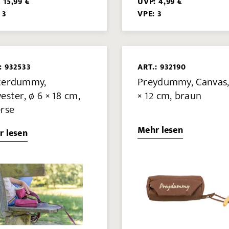
 15,99 €
UVP: 4,99 €
 3
VPE: 3
: 932533
ART.: 932190
terdummy,
Preydummy, Canvas,
ester, ø 6 × 18 cm,
× 12 cm, braun
erse
Mehr lesen
r lesen