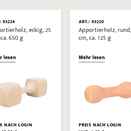
: 93224
ART.: 93220
rtierholz, eckig, 25
Apportierholz, rund,
 ca. 650 g
cm, ca. 125 g
r lesen
Mehr lesen
IS NACH LOGIN
PREIS NACH LOGIN