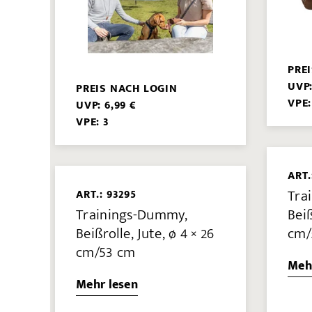
PRE
UVP:
PREIS NACH LOGIN
VPE:
UVP: 6,99 €
VPE: 3
ART.
Tra
ART.: 93295
Trainings-Dummy,
Beiß
Beißrolle, Jute, ø 4 × 26
cm/
cm/53 cm
Meh
Mehr lesen