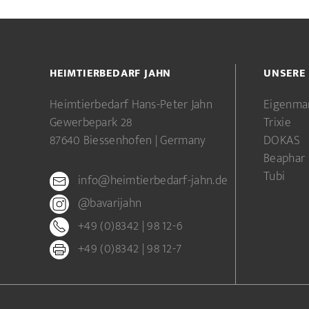
HEIMTIERBEDARF JAHN
UNSERE
Heimtierbedarf Hans-Peter Jahn
Eigenma
Gewerbepark 28
Trixie
87640 Biessenhofen | Germany
DOKAS
Beaphar
Tubi
info@heimtierbedarf-jahn.de
@bavarijahn
+49 (0)8342 | 98 12-6
+49 (0)8342 | 98 12-7