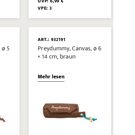
UVP: 6,99 €
VPE: 3
ART.: 932191
 ø 5
Preydummy, Canvas, ø 6
× 14 cm, braun
Mehr lesen