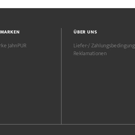
 MARKEN
ÜBER UNS
rke JahnPUR
Liefer-/ Zahlungsbedingun
Reklamationen