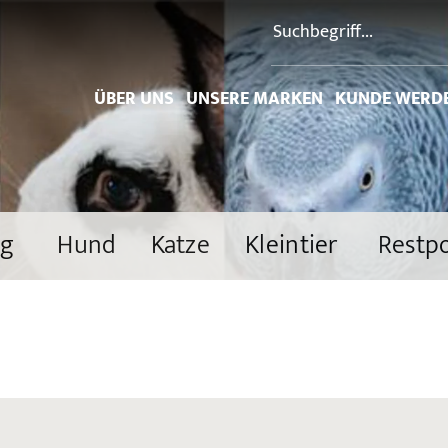
ÜBER UNS
UNSERE MARKEN
KUNDE WERD
ng
Hund
Katze
Kleintier
Restp