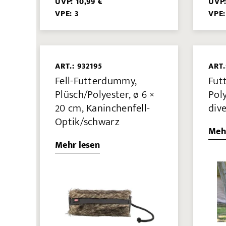
UVP: 10,99 €
UVP:
VPE: 3
VPE:
ART.: 932195
ART.
Fell-Futterdummy,
Fut
Plüsch/Polyester, ø 6 ×
Poly
20 cm, Kaninchenfell-
div
Optik/schwarz
Meh
Mehr lesen