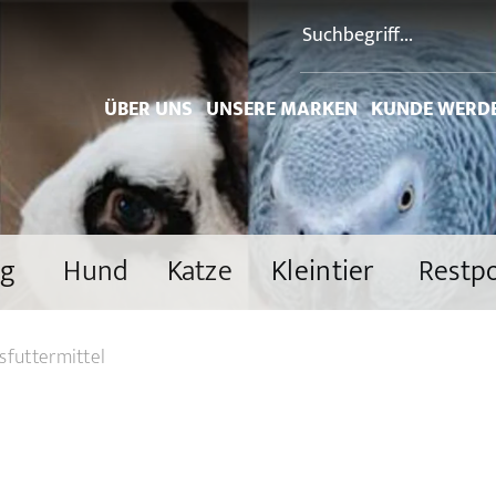
ÜBER UNS
UNSERE MARKEN
KUNDE WERD
ng
Hund
Katze
Kleintier
Restp
sfuttermittel