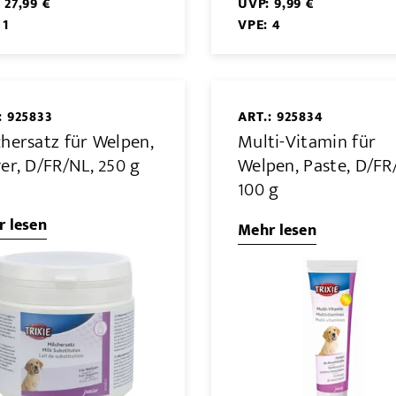
 27,99 €
UVP: 9,99 €
 1
VPE: 4
: 925833
ART.: 925834
chersatz für Welpen,
Multi-Vitamin für
er, D/FR/NL, 250 g
Welpen, Paste, D/FR
100 g
 lesen
Mehr lesen