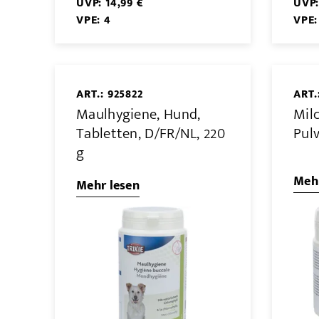
UVP: 14,99 €
UVP:
VPE: 4
VPE:
ART.: 925822
ART.
Maulhygiene, Hund,
Mil
Tabletten, D/FR/NL, 220
Pulv
g
Mehr
Mehr lesen