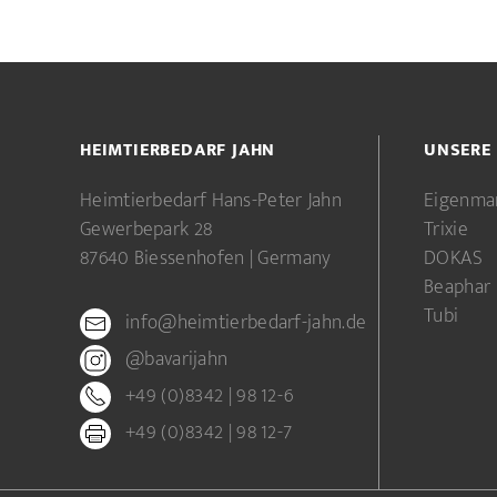
HEIMTIERBEDARF JAHN
UNSERE
Heimtierbedarf Hans-Peter Jahn
Eigenma
Gewerbepark 28
Trixie
87640 Biessenhofen | Germany
DOKAS
Beaphar
Tubi
info@heimtierbedarf-jahn.de
@bavarijahn
+49 (0)8342 | 98 12-6
+49 (0)8342 | 98 12-7