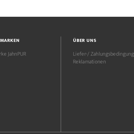
 MARKEN
ÜBER UNS
rke JahnPUR
Liefer-/ Zahlungsbedingun
Reklamationen