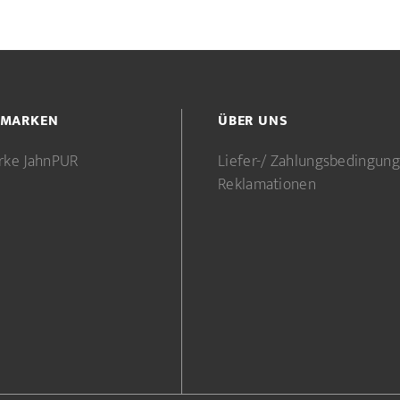
 MARKEN
ÜBER UNS
rke JahnPUR
Liefer-/ Zahlungsbedingun
Reklamationen