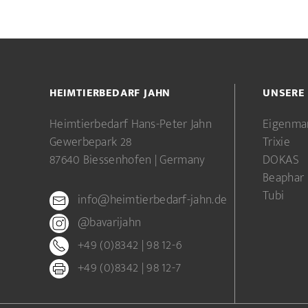
HEIMTIERBEDARF JAHN
UNSERE
Heimtierbedarf Hans-Peter Jahn
Eigenma
Gewerbepark 28
Trixie
87640 Biessenhofen | Germany
DOKAS
Beaphar
Tubi
info@heimtierbedarf-jahn.de
@bavarijahn
+49 (0)8342 | 98 12-6
+49 (0)8342 | 98 12-7