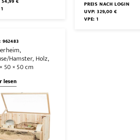
 54,99 €
PREIS NACH LOGIN
 1
UVP: 329,00 €
VPE: 1
: 962483
erheim,
se/Hamster, Holz,
× 50 × 50 cm
 lesen