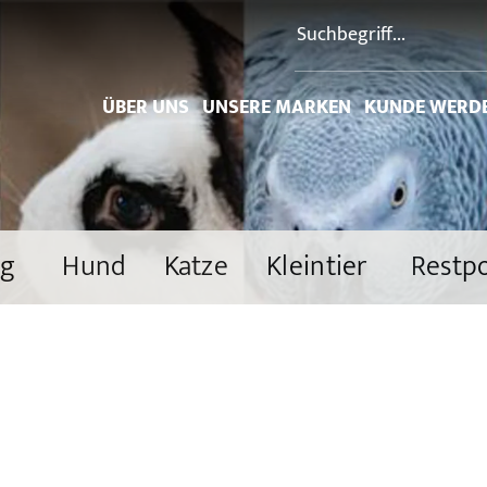
ÜBER UNS
UNSERE MARKEN
KUNDE WERD
ng
Hund
Katze
Kleintier
Restp