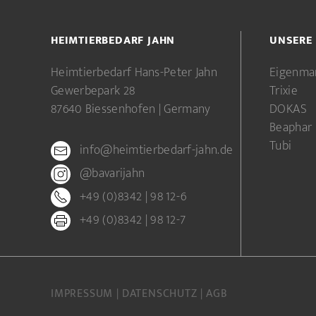
HEIMTIERBEDARF JAHN
UNSERE
Heimtierbedarf Hans-Peter Jahn
Eigenma
Gewerbepark 28
Trixie
87640 Biessenhofen | Germany
DOKAS
Beaphar
Tubi
info@heimtierbedarf-jahn.de
@bavarijahn
+49 (0)8342 | 98 12-6
+49 (0)8342 | 98 12-7
IMPRESSUM
DATENSCHUTZ
AGB