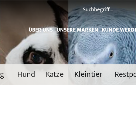
ÜBER UNS
UNSERE MARKEN
KUNDE WERD
ng
Hund
Katze
Kleintier
Restp