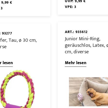
UVP: 9,99 €
 9,99 €
VPE: 3
 3
ART.: 935612
: 93277
Junior Mini-Ring,
fer, Tau, ø 30 cm,
geräuschlos, Latex, 
erse
cm, diverse
 lesen
Mehr lesen