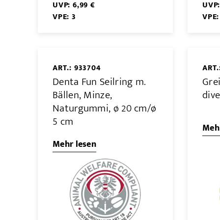
UVP: 6,99 €
UVP:
VPE: 3
VPE:
ART.: 933704
ART.
Denta Fun Seilring m.
Grei
Bällen, Minze,
div
Naturgummi, ø 20 cm/ø
5 cm
Mehr
Mehr lesen