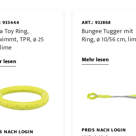
: 933444
ART.: 932868
a Toy Ring,
Bungee Tugger mit
wimmt, TPR, ø 25
Ring, ø 10/56 cm, li
 lime
Mehr lesen
 lesen
PREIS NACH LOGIN
IS NACH LOGIN