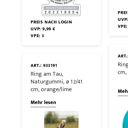
PRE
UVP:
PREIS NACH LOGIN
VPE:
UVP: 9,99 €
VPE: 3
ART.
Rin
ART.: 933191
cm,
Ring am Tau,
Naturgummi, ø 12/41
cm, orange/lime
Mehr
Mehr lesen