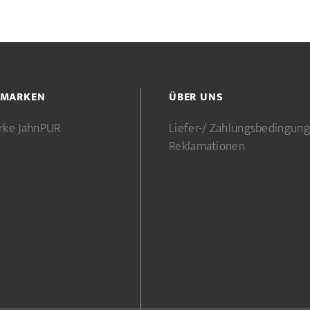
 MARKEN
ÜBER UNS
rke JahnPUR
Liefer-/ Zahlungsbedingun
Reklamationen