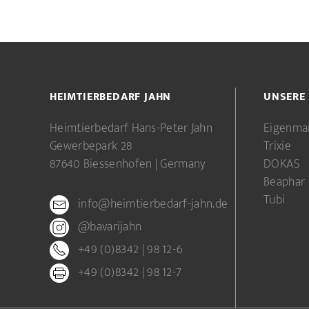
HEIMTIERBEDARF JAHN
UNSERE
Heimtierbedarf Hans-Peter Jahn
Eigenma
Gewerbepark 28
Trixie
87640 Biessenhofen | Germany
DOKAS
Beaphar
Tubi
info@heimtierbedarf-jahn.de
@bavarijahn
+49 (0)8342 | 98 12-6
+49 (0)8342 | 98 12-7