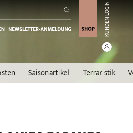
KUNDEN LOGIN
SHOP
EN
NEWSLETTER-ANMELDUNG
osten
Saisonartikel
Terraristik
V