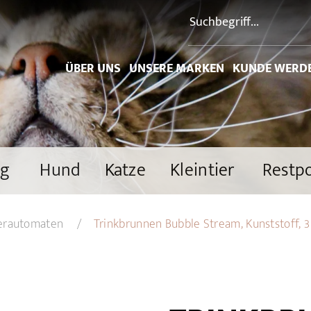
ÜBER UNS
UNSERE MARKEN
KUNDE WERD
ng
Hund
Katze
Kleintier
Restp
serautomaten
Trinkbrunnen Bubble Stream, Kunststoff, 3 