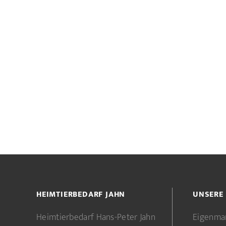
HEIMTIERBEDARF JAHN
UNSERE
Heimtierbedarf Hans-Peter Jahn
Eigenma