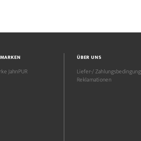
 MARKEN
ÜBER UNS
rke JahnPUR
Liefer-/ Zahlungsbedingun
Reklamationen