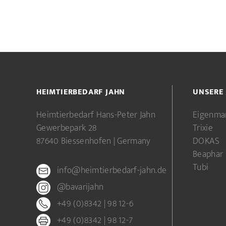
HEIMTIERBEDARF JAHN
UNSERE
Heimtierbedarf Hans-Peter Jahn
Eigenma
Gewerbepark 28
Trixie
87640 Biessenhofen | Germany
DOKAS
Beaphar
Tubi
info@heimtierbedarf-jahn.de
@bavarijahn
+49 (0)8342 | 98 12-6
+49 (0)8342 | 98 12-7