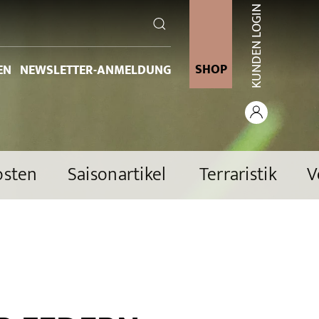
KUNDEN LOGIN
SHOP
EN
NEWSLETTER-ANMELDUNG
osten
Saisonartikel
Terraristik
V