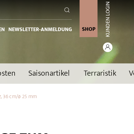
KUNDEN LOGIN
SHOP
EN
NEWSLETTER-ANMELDUNG
osten
Saisonartikel
Terraristik
V
z, 36 cm/ø 25 mm