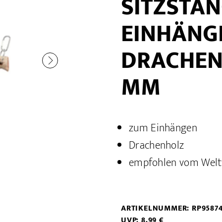
SITZSTA
EINHÄNG
DRACHENH
MM
zum Einhängen
Drachenholz
empfohlen vom Welt
ARTIKELNUMMER: RP9587
UVP: 8,99 €