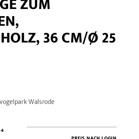
NGE ZUM
EN,
OLZ, 36 CM/Ø 25
vogelpark Walsrode
44
PREIS NACH LOGIN