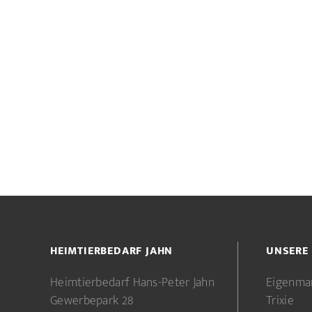
HEIMTIERBEDARF JAHN
UNSERE
Heimtierbedarf Hans-Peter Jahn
Eigenma
Gewerbepark 28
Trixie