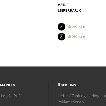
VPE: 1
LIEFERBAR: 0
Broschüre
Broschüre
 MARKEN
ÜBER UNS
rke JahnPUR
Liefer-/ Zahlungsbedingun
Reklamationen