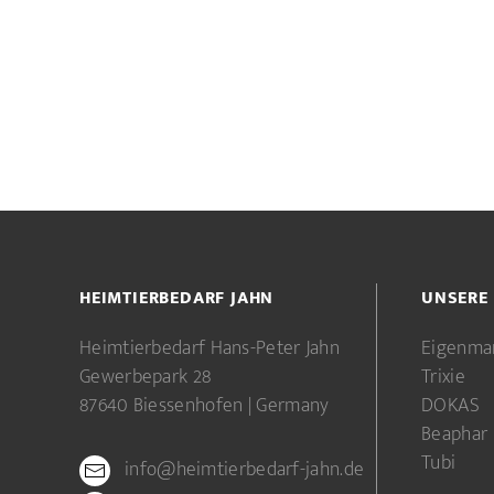
HEIMTIERBEDARF JAHN
UNSERE
Heimtierbedarf Hans-Peter Jahn
Eigenma
Gewerbepark 28
Trixie
87640 Biessenhofen | Germany
DOKAS
Beaphar
Tubi
info@heimtierbedarf-jahn.de