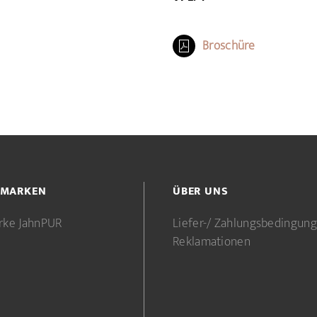
Broschüre
 MARKEN
ÜBER UNS
rke JahnPUR
Liefer-/ Zahlungsbedingun
Reklamationen