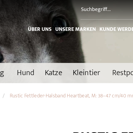
ÜBER UNS
UNSERE MARKEN
KUNDE WERD
ng
Hund
Katze
Kleintier
Restp
Rustic Fettleder-Halsband Heartbeat, M: 38–47 cm/40 m