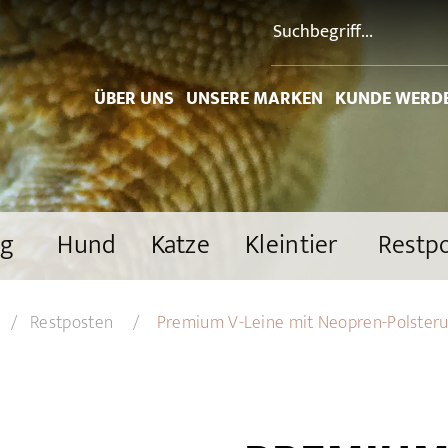
ÜBER UNS
UNSERE MARKEN
KUNDE WERD
ng
Hund
Katze
Kleintier
Restp
Restposten
Premium V-Leine mit Neopren-Polster