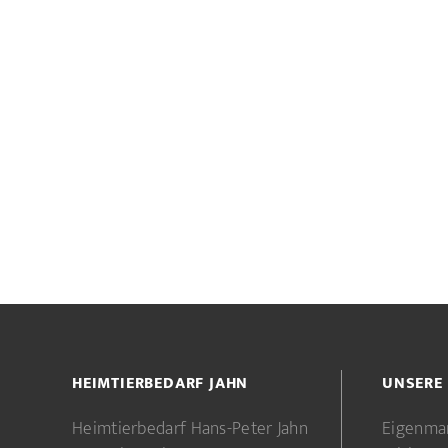
HEIMTIERBEDARF JAHN
UNSERE
Heimtierbedarf Hans-Peter Jahn
Eigenma