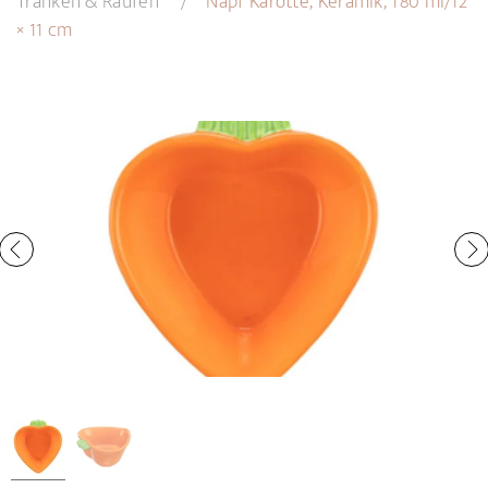
Tränken & Raufen
Napf Karotte, Keramik, 180 ml/12
× 11 cm