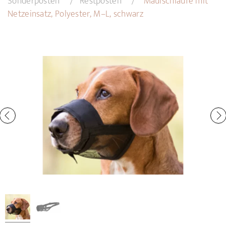
Sonderposten
Restposten
Maulschlaufe mit
Netzeinsatz, Polyester, M–L, schwarz