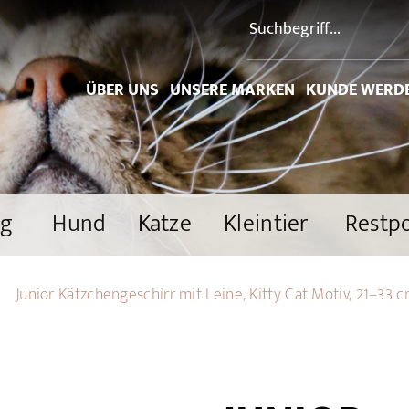
ÜBER UNS
UNSERE MARKEN
KUNDE WERD
ng
Hund
Katze
Kleintier
Restp
Junior Kätzchengeschirr mit Leine, Kitty Cat Motiv, 21–33 