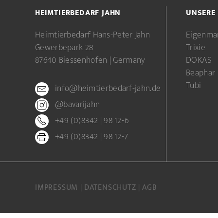
HEIMTIERBEDARF JAHN
UNSERE
Heimtierbedarf Hans-Peter Jahn
Eigenma
Gewerbepark 28
Trixie
87640 Biessenhofen | Germany
DOKAS
Beaphar
Tubi
info@heimtierbedarf-jahn.de
@bavarijahn
+49 (0)8342 | 98 12-6
+49 (0)8342 | 98 12-7
IMPRESSUM
DATENSCHUTZ
AGB