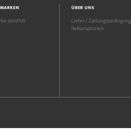
 MARKEN
ÜBER UNS
rke JahnPUR
Liefer-/ Zahlungsbedingun
Reklamationen