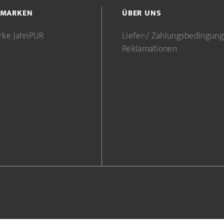
 MARKEN
ÜBER UNS
rke JahnPUR
Liefer-/ Zahlungsbedingun
Reklamationen