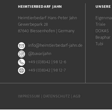
HEIMTIERBEDARF JAHN
UNSERE
Heimtierbedarf Hans-Peter Jahn
Eigenma
Gewerbepark 28
Trixie
87640 Biessenhofen | Germany
DOKAS
Beaphar
Tubi
info@heimtierbedarf-jahn.de
@bavarijahn
+49 (0)8342 | 98 12-6
+49 (0)8342 | 98 12-7
IMPRESSUM
DATENSCHUTZ
AGB