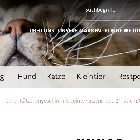
ÜBER UNS
UNSERE MARKEN
KUNDE WERD
ng
Hund
Katze
Kleintier
Restp
Junior Kätzchengeschirr mit Leine, Katzenmotiv, 21–33 cm/