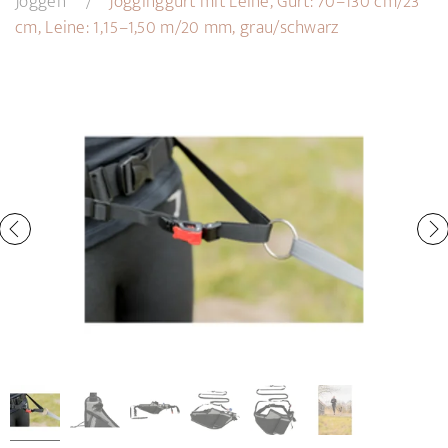
Joggen
Jogginggurt mit Leine, Gurt: 70–130 cm/23
cm, Leine: 1,15–1,50 m/20 mm, grau/schwarz