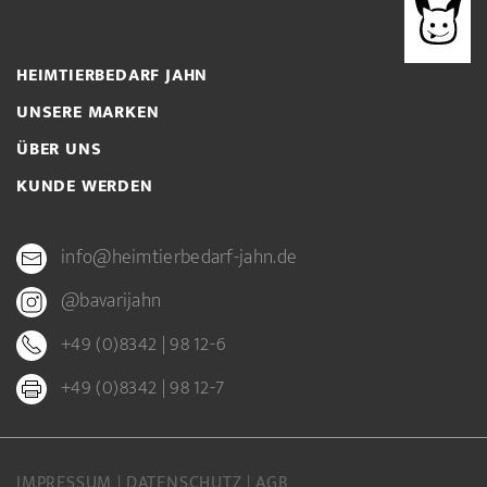
HEIMTIERBEDARF JAHN
UNSERE MARKEN
ÜBER UNS
KUNDE WERDEN
info@heimtierbedarf-jahn.de
@bavarijahn
+49 (0)8342 | 98 12-6
+49 (0)8342 | 98 12-7
IMPRESSUM
DATENSCHUTZ
AGB