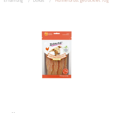
Ernährung
Dokas
Hühnerbrust getrocknet 70g