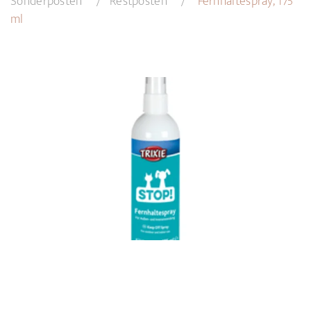
Sonderposten
Restposten
Fernhaltespray, 175
ml