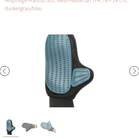
Fellpflege-Handschuh, Mesh-Material/TPR, 18 × 24 cm,
dunkelgrau/blau