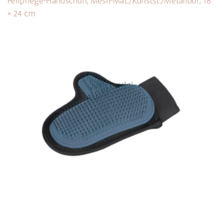
Fellpflege-Handschuh, Mesh-Mat./Kunstst./Metallbor, 18
× 24 cm