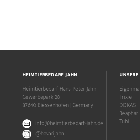
HEIMTIERBEDARF JAHN
UNSERE
Heimtierbedarf Hans-Peter Jahn
Eigenma
Gewerbepark 28
Trixie
87640 Biessenhofen | Germany
DOKAS
Beaphar
Tubi
info@heimtierbedarf-jahn.de
@bavarijahn