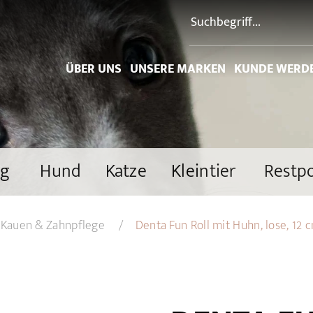
ÜBER UNS
UNSERE MARKEN
KUNDE WERD
ng
Hund
Katze
Kleintier
Restp
Kauen & Zahnpflege
Denta Fun Roll mit Huhn, lose, 12 c