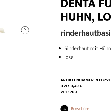
DENTA FU
HUHN, LOS
rinderhautbasi
Rinderhaut mit Hühn
lose
ARTIKELNUMMER: 9313251
UVP: 0,49 €
VPE: 200
Broschüre