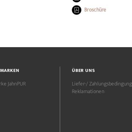
Broschüre
 MARKEN
ÜBER UNS
rke JahnPUR
Liefer-/ Zahlungsbedingun
Reklamationen