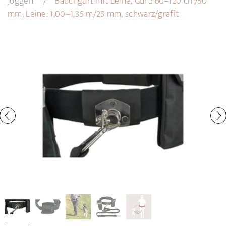
Joggen
Bauchgurt mit Leine, Gurt: 60–120 cm/50
mm, Leine: 1,00–1,35 m/25 mm, schwarz/grafit